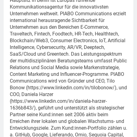
Hauptsitz in Berlin ist Europas führende
Kommunikationsagentur für die innovativsten
Unternehmen weltweit. PIABO Communications erzielt
international herausragende Sichtbarkeit für
Unternehmen aus den Bereichen E-Commerce,
Traveltech, Fintech, Foodtech, HR-Tech, Healthtech,
Blockchain/Web3, Consumer Electronics, IoT, Artificial
Intelligence, Cybersecurity, AR/VR, Deeptech,
SaaS/Cloud und Greentech. Das Leistungsspektrum
der multidisziplinären Beratungsteams umfasst Public
Relations und Social Media sowie Markenstrategie,
Content Marketing und Influencer-Programme. PIABO
Communications wird von Gründer und CEO, Tilo
Bonow (https://www.linkedin.com/in/tilobonow/), und
COO, Daniela Harzer
(https://www.linkedin.com/in/daniela-harzer-
1636b843/), geführt und unterstützt als strategischer
Partner seine Kund:innen seit 2006 aktiv beim
Erreichen ihrer lokalen und globalen Wachstums- und
Entwicklungsziele. Zum Kund:innen-Portfolio zählen u.
a. GitHub, Google, Lieferando, Omio, Sequoia Capital,