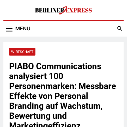
Skip
to
content
Berliner Express
MENU
WIRTSCHAFT
PIABO Communications
analysiert 100
Personenmarken: Messbare
Effekte von Personal
Branding auf Wachstum,
Bewertung und
Marketingeffizienz