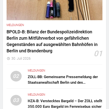
MELDUNGEN
BPOLD-B: Bilanz der Bundespolizeidirektion
Berlin zum Mitführverbot von gefährlichen
Gegenständen auf ausgewählten Bahnhöfen in
Berlin und Brandenburg
01
30. Juli 2026
MELDUNGEN
02
ZOLL-BB: Gemeinsame Pressemeldung der
Staatsanwaltschaft Berlin und des
Zollfahndungsamtes Berlin-Brandenburg
Zollfahndung hebt mutmaßliches
MELDUNGEN
Drogenlabor aus
03
HZA-B: Verstecktes Bargeld – Der ZOLL stellt
350.000 Euro Bargeld im Fernreisebus sicher