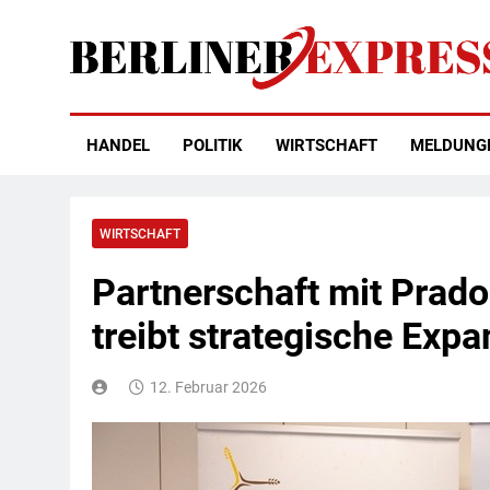
Skip
to
content
Berliner Express
HANDEL
POLITIK
WIRTSCHAFT
MELDUNG
WIRTSCHAFT
Partnerschaft mit Prad
treibt strategische Expa
12. Februar 2026