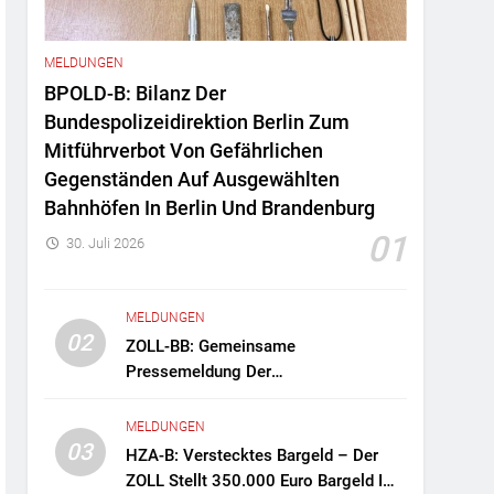
MELDUNGEN
BPOLD-B: Bilanz Der
Bundespolizeidirektion Berlin Zum
Mitführverbot Von Gefährlichen
Gegenständen Auf Ausgewählten
Bahnhöfen In Berlin Und Brandenburg
01
30. Juli 2026
MELDUNGEN
02
ZOLL-BB: Gemeinsame
Pressemeldung Der
Staatsanwaltschaft Berlin Und Des
Zollfahndungsamtes Berlin-
MELDUNGEN
Brandenburg Zollfahndung Hebt
03
HZA-B: Verstecktes Bargeld – Der
Mutmaßliches Drogenlabor Aus
ZOLL Stellt 350.000 Euro Bargeld Im