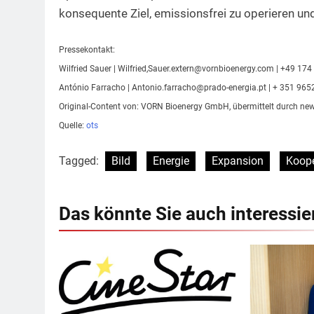
konsequente Ziel, emissionsfrei zu operieren u
Pressekontakt:
Wilfried Sauer | Wilfried,
Sauer.extern@vornbioenergy.com
| +49 174
António Farracho |
Antonio.farracho@prado-energia.pt
| + 351 96
Original-Content von: VORN Bioenergy GmbH, übermittelt durch new
Quelle:
ots
Tagged:
Bild
Energie
Expansion
Koope
Das könnte Sie auch interessie