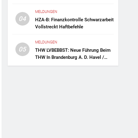
Fernreisebus Sicher
MELDUNGEN
04
HZA-B: Finanzkontrolle Schwarzarbeit
Vollstreckt Haftbefehle
MELDUNGEN
05
THW LVBEBBST: Neue Führung Beim
THW In Brandenburg A. D. Havel /
Zwei Frauen An Der Spitze Des
Ortsverbands