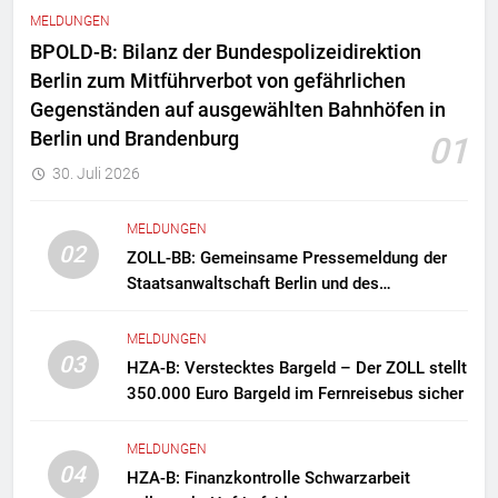
MELDUNGEN
BPOLD-B: Bilanz der Bundespolizeidirektion
Berlin zum Mitführverbot von gefährlichen
Gegenständen auf ausgewählten Bahnhöfen in
Berlin und Brandenburg
01
30. Juli 2026
MELDUNGEN
02
ZOLL-BB: Gemeinsame Pressemeldung der
Staatsanwaltschaft Berlin und des
Zollfahndungsamtes Berlin-Brandenburg
Zollfahndung hebt mutmaßliches
MELDUNGEN
Drogenlabor aus
03
HZA-B: Verstecktes Bargeld – Der ZOLL stellt
350.000 Euro Bargeld im Fernreisebus sicher
MELDUNGEN
04
HZA-B: Finanzkontrolle Schwarzarbeit