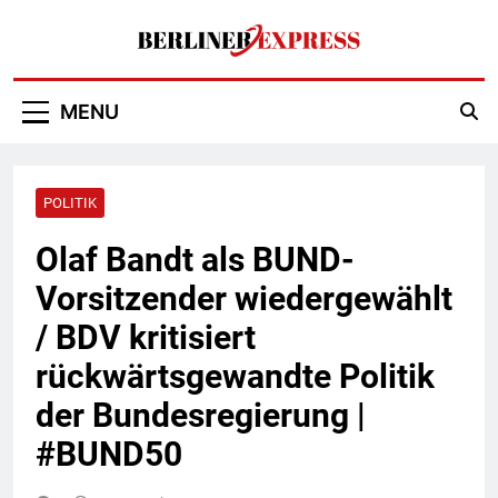
Skip
to
content
Berliner Express
MENU
POLITIK
Olaf Bandt als BUND-
Vorsitzender wiedergewählt
/ BDV kritisiert
rückwärtsgewandte Politik
der Bundesregierung |
#BUND50