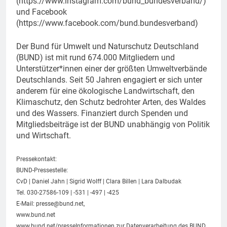
(https://www.instagram.com/bund_bundesverband/)
und Facebook
(https://www.facebook.com/bund.bundesverband)
Der Bund für Umwelt und Naturschutz Deutschland
(BUND) ist mit rund 674.000 Mitgliedern und
Unterstützer*innen einer der größten Umweltverbände
Deutschlands. Seit 50 Jahren engagiert er sich unter
anderem für eine ökologische Landwirtschaft, den
Klimaschutz, den Schutz bedrohter Arten, des Waldes
und des Wassers. Finanziert durch Spenden und
Mitgliedsbeiträge ist der BUND unabhängig von Politik
und Wirtschaft.
Pressekontakt:
BUND-Pressestelle:
CvD | Daniel Jahn | Sigrid Wolff | Clara Billen | Lara Dalbudak
Tel. 030-27586-109 | -531 | -497 | -425
E-Mail:
presse@bund.net
,
www.bund.net
www.bund.net/presseInformationen zur Datenverarbeitung des BUND