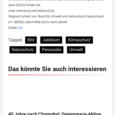
nach DSGVO finden Sie
unter www.bund.net/datenschutz
Original-Content von: Bund für Umwelt und Naturschutz Deutschland
e.V. (BUND), übermittelt durch news aktuell
Quelle:
ots
Tagged:
Bild
Jubiläum
Klimaschutz
Naturschutz
Personalie
Umwelt
Das könnte Sie auch interessieren
40 Jahre nach Chornobyl: Greenpeace-Aktive