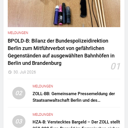
MELDUNGEN
BPOLD-B: Bilanz der Bundespolizeidirektion
Berlin zum Mitführverbot von gefährlichen
Gegenständen auf ausgewählten Bahnhöfen in
Berlin und Brandenburg
01
30. Juli 2026
MELDUNGEN
02
ZOLL-BB: Gemeinsame Pressemeldung der
Staatsanwaltschaft Berlin und des
Zollfahndungsamtes Berlin-Brandenburg
Zollfahndung hebt mutmaßliches
MELDUNGEN
Drogenlabor aus
03
HZA-B: Verstecktes Bargeld – Der ZOLL stellt