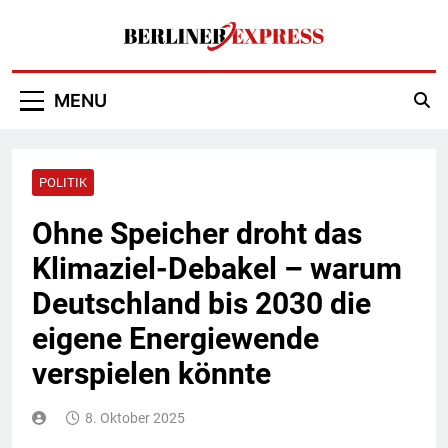
Skip
to
content
Berliner Express
MENU
POLITIK
Ohne Speicher droht das
Klimaziel-Debakel – warum
Deutschland bis 2030 die
eigene Energiewende
verspielen könnte
8. Oktober 2025