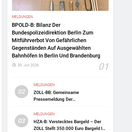
MELDUNGEN
BPOLD-B: Bilanz Der
Bundespolizeidirektion Berlin Zum
Mitführverbot Von Gefährlichen
Gegenständen Auf Ausgewählten
Bahnhöfen In Berlin Und Brandenburg
01
30. Juli 2026
MELDUNGEN
02
ZOLL-BB: Gemeinsame
Pressemeldung Der
Staatsanwaltschaft Berlin Und Des
Zollfahndungsamtes Berlin-
MELDUNGEN
Brandenburg Zollfahndung Hebt
03
HZA-B: Verstecktes Bargeld – Der
Mutmaßliches Drogenlabor Aus
ZOLL Stellt 350.000 Euro Bargeld Im