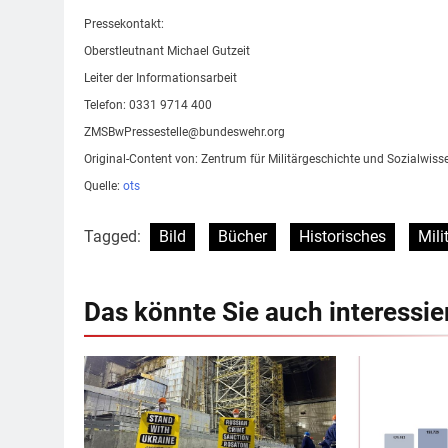
Pressekontakt:
Oberstleutnant Michael Gutzeit
Leiter der Informationsarbeit
Telefon: 0331 9714 400
ZMSBwPressestelle@bundeswehr.org
Original-Content von: Zentrum für Militärgeschichte und Sozialwiss
Quelle:
ots
Tagged:
Bild
Bücher
Historisches
Mili
Das könnte Sie auch interessie