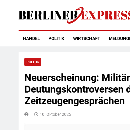
Skip
to
content
Berliner Express
HANDEL
POLITIK
WIRTSCHAFT
MELDUNG
POLITIK
Neuerscheinung: Militä
Deutungskontroversen d
Zeitzeugengesprächen
10. Oktober 2025