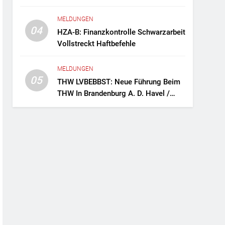
Fernreisebus Sicher
MELDUNGEN
04
HZA-B: Finanzkontrolle Schwarzarbeit
Vollstreckt Haftbefehle
MELDUNGEN
05
THW LVBEBBST: Neue Führung Beim
THW In Brandenburg A. D. Havel /
Zwei Frauen An Der Spitze Des
Ortsverbands