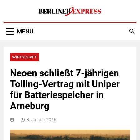
Skip
to
content
Berliner Express
MENU
WIRTSCHAFT
Neoen schließt 7-jährigen
Tolling-Vertrag mit Uniper
für Batteriespeicher in
Arneburg
8. Januar 2026