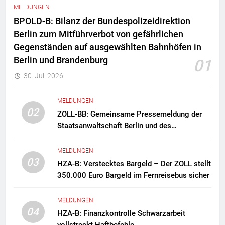
MELDUNGEN
BPOLD-B: Bilanz der Bundespolizeidirektion
Berlin zum Mitführverbot von gefährlichen
Gegenständen auf ausgewählten Bahnhöfen in
Berlin und Brandenburg
01
30. Juli 2026
MELDUNGEN
02
ZOLL-BB: Gemeinsame Pressemeldung der
Staatsanwaltschaft Berlin und des
Zollfahndungsamtes Berlin-Brandenburg
Zollfahndung hebt mutmaßliches
MELDUNGEN
Drogenlabor aus
03
HZA-B: Verstecktes Bargeld – Der ZOLL stellt
350.000 Euro Bargeld im Fernreisebus sicher
MELDUNGEN
04
HZA-B: Finanzkontrolle Schwarzarbeit
vollstreckt Haftbefehle