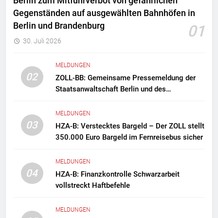
Berlin zum Mitführverbot von gefährlichen
Gegenständen auf ausgewählten Bahnhöfen in
Berlin und Brandenburg
01
30. Juli 2026
MELDUNGEN
02
ZOLL-BB: Gemeinsame Pressemeldung der
Staatsanwaltschaft Berlin und des
Zollfahndungsamtes Berlin-Brandenburg
Zollfahndung hebt mutmaßliches
MELDUNGEN
Drogenlabor aus
03
HZA-B: Verstecktes Bargeld – Der ZOLL stellt
350.000 Euro Bargeld im Fernreisebus sicher
MELDUNGEN
04
HZA-B: Finanzkontrolle Schwarzarbeit
vollstreckt Haftbefehle
MELDUNGEN