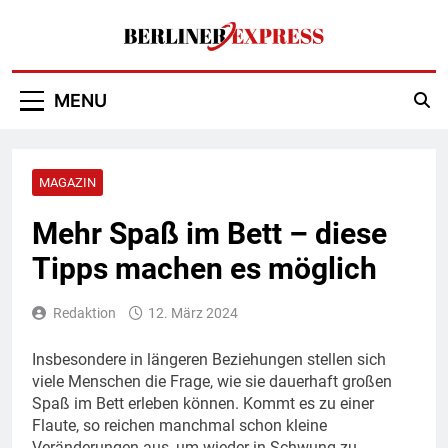
Skip
to
content
Berliner Express
MENU
MAGAZIN
Mehr Spaß im Bett – diese
Tipps machen es möglich
Redaktion
12. März 2024
Insbesondere in längeren Beziehungen stellen sich
viele Menschen die Frage, wie sie dauerhaft großen
Spaß im Bett erleben können. Kommt es zu einer
Flaute, so reichen manchmal schon kleine
Veränderungen aus, um wieder in Schwung zu