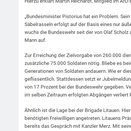
Hierzu erklärt Martin Reichardt, Mitglied im Af
„Bundesminister Pistorius hat ein Problem. Sein
Säbelrasseln erfolgt auf der Basis eines nur ä
wuchs die Bundeswehr seit der von Olaf Scholz
Mann auf.
Zur Erreichung der Zielvorgabe von 260.000 die
zusätzliche 75.000 Soldaten nötig. Bliebe es b
Generationen von Soldaten andauern. Wie er dies
geflissentlich. Stattdessen setzt er Jubelmeld
von 17 Prozent bei der Bundeswehr gegeben. Ver
im selben Zeitraum erfolgten Abgängen verliert P
Ähnlich ist die Lage bei der Brigade Litauen. Hi
benötigten Freiwilligen angetreten. Litauens Pr
bereits das Gespräch mit Kanzler Merz. Mit seine