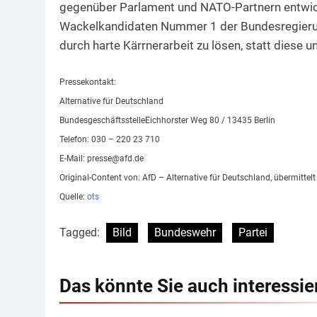
gegenüber Parlament und NATO-Partnern entwick
Wackelkandidaten Nummer 1 der Bundesregierung
durch harte Kärrnerarbeit zu lösen, statt diese 
Pressekontakt:
Alternative für Deutschland
BundesgeschäftsstelleEichhorster Weg 80 / 13435 Berlin
Telefon: 030 – 220 23 710
E-Mail:
presse@afd.de
Original-Content von: AfD – Alternative für Deutschland, übermittel
Quelle:
ots
Tagged:
Bild
Bundeswehr
Partei
Das könnte Sie auch interessie