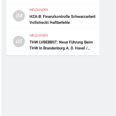
Fernreisebus Sicher
MELDUNGEN
04
HZA-B: Finanzkontrolle Schwarzarbeit
Vollstreckt Haftbefehle
MELDUNGEN
05
THW LVBEBBST: Neue Führung Beim
THW In Brandenburg A. D. Havel /
Zwei Frauen An Der Spitze Des
Ortsverbands