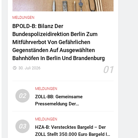
MELDUNGEN
BPOLD-B: Bilanz Der
Bundespolizeidirektion Berlin Zum
Mitführverbot Von Gefährlichen
Gegenständen Auf Ausgewählten
Bahnhöfen In Berlin Und Brandenburg
01
30. Juli 2026
MELDUNGEN
02
ZOLL-BB: Gemeinsame
Pressemeldung Der
Staatsanwaltschaft Berlin Und Des
Zollfahndungsamtes Berlin-
MELDUNGEN
Brandenburg Zollfahndung Hebt
03
HZA-B: Verstecktes Bargeld – Der
Mutmaßliches Drogenlabor Aus
ZOLL Stellt 350.000 Euro Bargeld Im