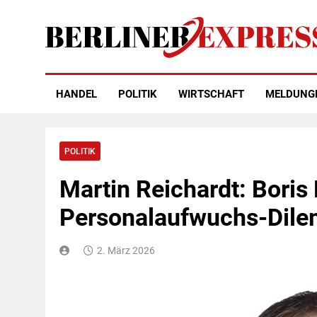
Skip
to
content
Berliner Express
HANDEL
POLITIK
WIRTSCHAFT
MELDUNG
POLITIK
Martin Reichardt: Boris 
Personalaufwuchs-Dil
2. März 2026