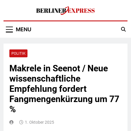
Skip
to
content
Berliner Express
MENU
POLITIK
Makrele in Seenot / Neue
wissenschaftliche
Empfehlung fordert
Fangmengenkürzung um 77
%
1. Oktober 2025