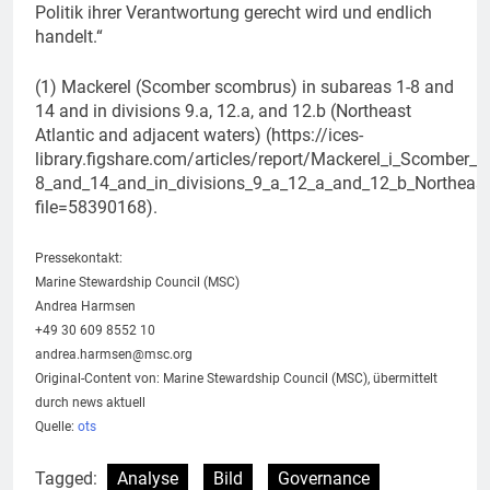
Politik ihrer Verantwortung gerecht wird und endlich
handelt.“
(1) Mackerel (Scomber scombrus) in subareas 1-8 and
14 and in divisions 9.a, 12.a, and 12.b (Northeast
Atlantic and adjacent waters) (https://ices-
library.figshare.com/articles/report/Mackerel_i_Scomber_
8_and_14_and_in_divisions_9_a_12_a_and_12_b_Northeast
file=58390168).
Pressekontakt:
Marine Stewardship Council (MSC)
Andrea Harmsen
+49 30 609 8552 10
andrea.harmsen@msc.org
Original-Content von: Marine Stewardship Council (MSC), übermittelt
durch news aktuell
Quelle:
ots
Tagged:
Analyse
Bild
Governance