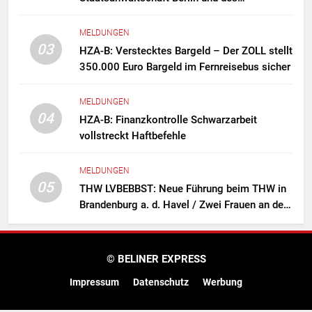
Zollfahndungsamtes Berlin-Brandenburg
Zollfahndung hebt mutmaßliches
MELDUNGEN
Drogenlabor aus
03
HZA-B: Verstecktes Bargeld – Der ZOLL stellt
350.000 Euro Bargeld im Fernreisebus sicher
MELDUNGEN
04
HZA-B: Finanzkontrolle Schwarzarbeit
vollstreckt Haftbefehle
MELDUNGEN
05
THW LVBEBBST: Neue Führung beim THW in
Brandenburg a. d. Havel / Zwei Frauen an der
Spitze des Ortsverbands
© BELINER EXPRESS
Impressum
Datenschutz
Werbung