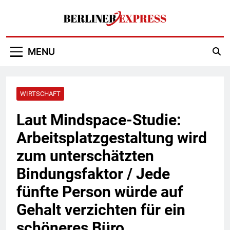
Skip
to
content
Berliner Express
MENU
WIRTSCHAFT
Laut Mindspace-Studie:
Arbeitsplatzgestaltung wird
zum unterschätzten
Bindungsfaktor / Jede
fünfte Person würde auf
Gehalt verzichten für ein
schöneres Büro