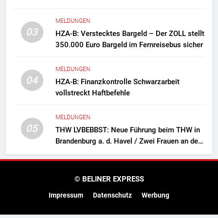
Zollfahndungsamtes Berlin-Brandenburg
Zollfahndung hebt mutmaßliches
MELDUNGEN
Drogenlabor aus
03
HZA-B: Verstecktes Bargeld – Der ZOLL stellt
350.000 Euro Bargeld im Fernreisebus sicher
MELDUNGEN
04
HZA-B: Finanzkontrolle Schwarzarbeit
vollstreckt Haftbefehle
MELDUNGEN
05
THW LVBEBBST: Neue Führung beim THW in
Brandenburg a. d. Havel / Zwei Frauen an der
Spitze des Ortsverbands
© BELINER EXPRESS
Impressum
Datenschutz
Werbung