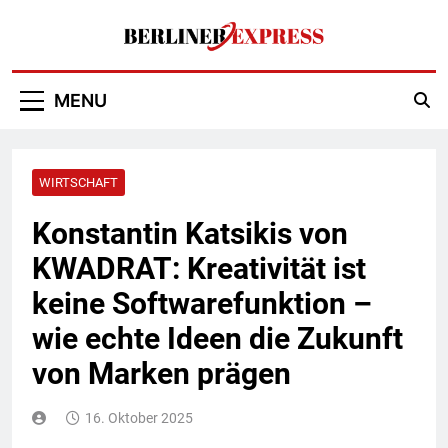
Skip
to
content
Berliner Express
MENU
WIRTSCHAFT
Konstantin Katsikis von
KWADRAT: Kreativität ist
keine Softwarefunktion –
wie echte Ideen die Zukunft
von Marken prägen
16. Oktober 2025