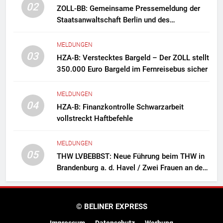
02
ZOLL-BB: Gemeinsame Pressemeldung der
Staatsanwaltschaft Berlin und des
Zollfahndungsamtes Berlin-Brandenburg
Zollfahndung hebt mutmaßliches
MELDUNGEN
Drogenlabor aus
03
HZA-B: Verstecktes Bargeld – Der ZOLL stellt
350.000 Euro Bargeld im Fernreisebus sicher
MELDUNGEN
04
HZA-B: Finanzkontrolle Schwarzarbeit
vollstreckt Haftbefehle
MELDUNGEN
05
THW LVBEBBST: Neue Führung beim THW in
Brandenburg a. d. Havel / Zwei Frauen an der
Spitze des Ortsverbands
© BELINER EXPRESS