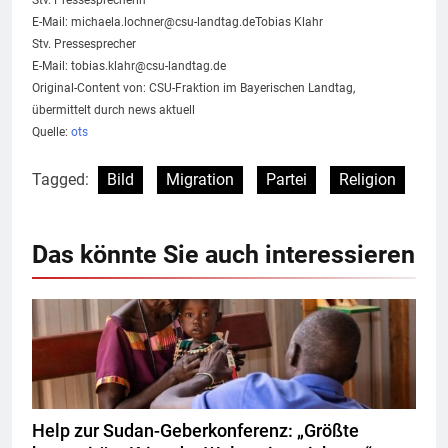
Stv. Pressesprecherin
E-Mail:
michaela.lochner@csu-landtag.deTobias
Klahr
Stv. Pressesprecher
E-Mail:
tobias.klahr@csu-landtag.de
Original-Content von: CSU-Fraktion im Bayerischen Landtag,
übermittelt durch news aktuell
Quelle:
ots
Tagged:
Bild
Migration
Partei
Religion
Das könnte Sie auch interessieren
Help zur Sudan-Geberkonferenz: „Größte