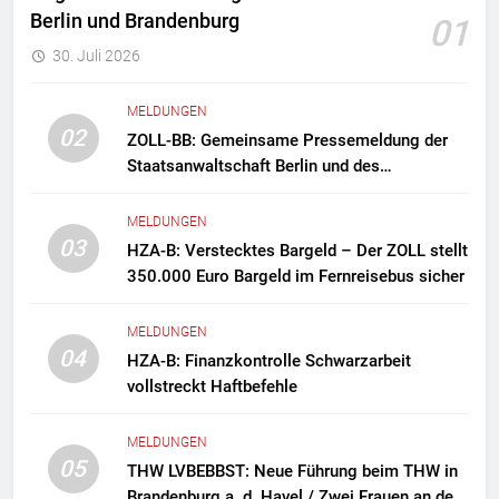
Berlin und Brandenburg
01
30. Juli 2026
MELDUNGEN
02
ZOLL-BB: Gemeinsame Pressemeldung der
Staatsanwaltschaft Berlin und des
Zollfahndungsamtes Berlin-Brandenburg
Zollfahndung hebt mutmaßliches
MELDUNGEN
Drogenlabor aus
03
HZA-B: Verstecktes Bargeld – Der ZOLL stellt
350.000 Euro Bargeld im Fernreisebus sicher
MELDUNGEN
04
HZA-B: Finanzkontrolle Schwarzarbeit
vollstreckt Haftbefehle
MELDUNGEN
05
THW LVBEBBST: Neue Führung beim THW in
Brandenburg a. d. Havel / Zwei Frauen an der