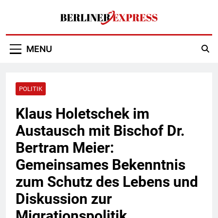
Skip
to
content
Berliner Express
MENU
POLITIK
Klaus Holetschek im
Austausch mit Bischof Dr.
Bertram Meier:
Gemeinsames Bekenntnis
zum Schutz des Lebens und
Diskussion zur
Migrationspolitik