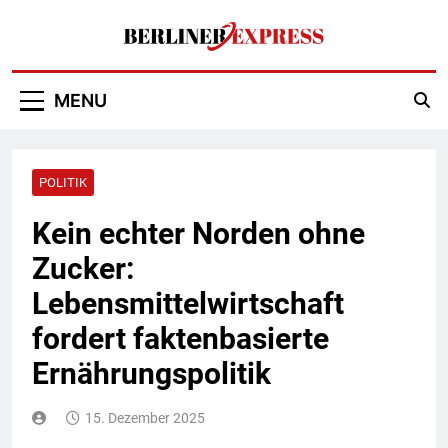
Skip
to
content
Berliner Express
MENU
POLITIK
Kein echter Norden ohne
Zucker:
Lebensmittelwirtschaft
fordert faktenbasierte
Ernährungspolitik
15. Dezember 2025