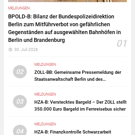
MELDUNGEN
BPOLD-B: Bilanz der Bundespolizeidirektion
Berlin zum Mitführverbot von gefährlichen
Gegenständen auf ausgewählten Bahnhöfen in
Berlin und Brandenburg
01
30. Juli 2026
MELDUNGEN
02
ZOLL-BB: Gemeinsame Pressemeldung der
Staatsanwaltschaft Berlin und des
Zollfahndungsamtes Berlin-Brandenburg
Zollfahndung hebt mutmaßliches
MELDUNGEN
Drogenlabor aus
03
HZA-B: Verstecktes Bargeld – Der ZOLL stellt
350.000 Euro Bargeld im Fernreisebus sicher
MELDUNGEN
04
HZA-B: Finanzkontrolle Schwarzarbeit