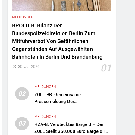
MELDUNGEN
BPOLD-B: Bilanz Der
Bundespolizeidirektion Berlin Zum
Mitführverbot Von Gefährlichen
Gegenständen Auf Ausgewählten
Bahnhöfen In Berlin Und Brandenburg
01
30. Juli 2026
MELDUNGEN
02
ZOLL-BB: Gemeinsame
Pressemeldung Der
Staatsanwaltschaft Berlin Und Des
Zollfahndungsamtes Berlin-
MELDUNGEN
Brandenburg Zollfahndung Hebt
03
HZA-B: Verstecktes Bargeld – Der
Mutmaßliches Drogenlabor Aus
ZOLL Stellt 350.000 Euro Bargeld Im