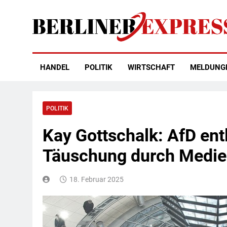
Skip
to
content
Berliner Express
HANDEL
POLITIK
WIRTSCHAFT
MELDUNG
POLITIK
Kay Gottschalk: AfD entl
Täuschung durch Medien
18. Februar 2025