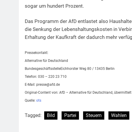
sogar um hundert Prozent.
Das Programm der AfD entlastet also Haushalte
die Senkung der Lebenshaltungskosten in Verbindu
Erhaltung der Kaufkraft der dadurch mehr verf
Pressekontakt:
Alternative für Deutschland
BundesgeschäftsstelleEichhorster Weg 80 / 13435 Berlin
Telefon: 030 – 220 23 710
E-Mail:
presse@afd.de
Original-Content von: AfD – Alternative für Deutschland, übermittel
Quelle:
ots
Tagged:
Bild
Partei
Steuern
Wahlen