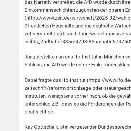
das Narrativ verbreitet, die AfD würde durch ih
Einkommensschichten zugunsten der oberen E
(https://www.zeit.de/wirtschaft/2025-02/wahlp
öffentlichen Haushalte und die deutsche Wirtsch
zdf-verspricht-afd-kandidatin-weidel-massive-s
nichts_25d0afcf-8856-4708-85a5-a50c6737602
Jüngst stellte nun das Ifo-Institut in München s
Schluss, die AfD würde untere Einkommensklass
Dabei fragte das Ifo-Institut (https://www.ifo.
zeitschrift/reformvorschlaege-oder-steuerges
Instituten, wenigstens vorher nach, ob die gewä
unterschlug z.B., dass es die Forderungen der P
beabsichtige.
Kay Gottschalk, stellvertretender Bundessprecher