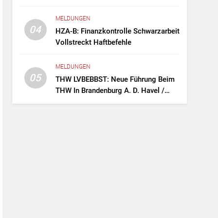
Fernreisebus Sicher
MELDUNGEN
04
HZA-B: Finanzkontrolle Schwarzarbeit
Vollstreckt Haftbefehle
MELDUNGEN
05
THW LVBEBBST: Neue Führung Beim
THW In Brandenburg A. D. Havel /
Zwei Frauen An Der Spitze Des
Ortsverbands