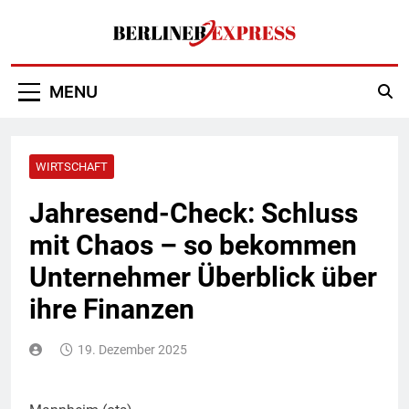
Skip
to
content
Berliner Express
MENU
WIRTSCHAFT
Jahresend-Check: Schluss
mit Chaos – so bekommen
Unternehmer Überblick über
ihre Finanzen
19. Dezember 2025