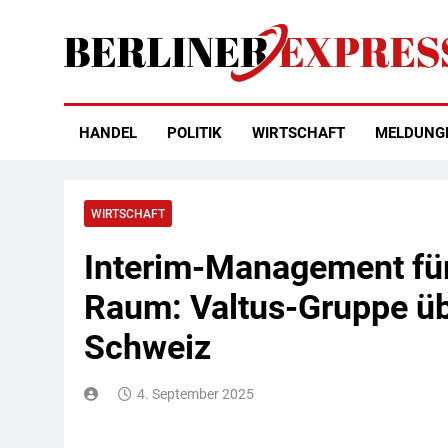
Skip
to
content
Berliner Express
HANDEL
POLITIK
WIRTSCHAFT
MELDUNG
WIRTSCHAFT
Interim-Management fü
Raum: Valtus-Gruppe üb
Schweiz
4. September 2025