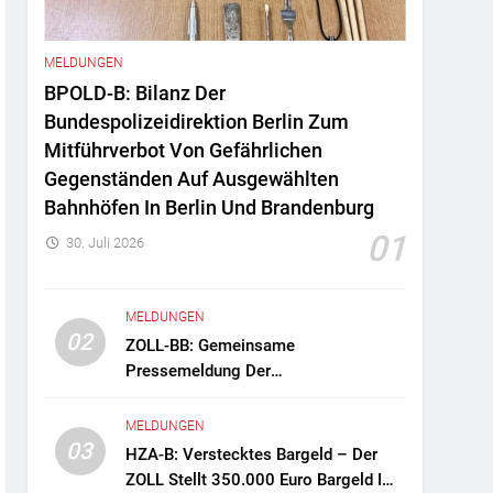
MELDUNGEN
BPOLD-B: Bilanz Der
Bundespolizeidirektion Berlin Zum
Mitführverbot Von Gefährlichen
Gegenständen Auf Ausgewählten
Bahnhöfen In Berlin Und Brandenburg
01
30. Juli 2026
MELDUNGEN
02
ZOLL-BB: Gemeinsame
Pressemeldung Der
Staatsanwaltschaft Berlin Und Des
Zollfahndungsamtes Berlin-
MELDUNGEN
Brandenburg Zollfahndung Hebt
03
HZA-B: Verstecktes Bargeld – Der
Mutmaßliches Drogenlabor Aus
ZOLL Stellt 350.000 Euro Bargeld Im