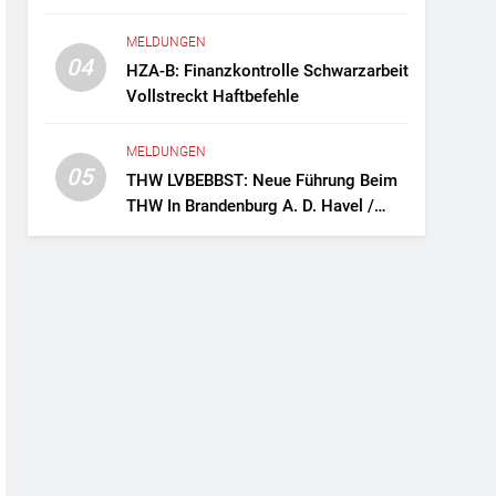
Fernreisebus Sicher
MELDUNGEN
04
HZA-B: Finanzkontrolle Schwarzarbeit
Vollstreckt Haftbefehle
MELDUNGEN
05
THW LVBEBBST: Neue Führung Beim
THW In Brandenburg A. D. Havel /
Zwei Frauen An Der Spitze Des
Ortsverbands