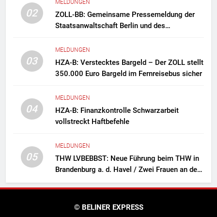
MELDUNGEN
02
ZOLL-BB: Gemeinsame Pressemeldung der
Staatsanwaltschaft Berlin und des
Zollfahndungsamtes Berlin-Brandenburg
Zollfahndung hebt mutmaßliches
MELDUNGEN
Drogenlabor aus
03
HZA-B: Verstecktes Bargeld – Der ZOLL stellt
350.000 Euro Bargeld im Fernreisebus sicher
MELDUNGEN
04
HZA-B: Finanzkontrolle Schwarzarbeit
vollstreckt Haftbefehle
MELDUNGEN
05
THW LVBEBBST: Neue Führung beim THW in
Brandenburg a. d. Havel / Zwei Frauen an der
Spitze des Ortsverbands
© BELINER EXPRESS