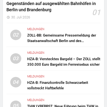
Gegenständen auf ausgewählten Bahnhöfen in
Berlin und Brandenburg
01
30. Juli 2026
MELDUNGEN
02
ZOLL-BB: Gemeinsame Pressemeldung der
Staatsanwaltschaft Berlin und des
Zollfahndungsamtes Berlin-Brandenburg
Zollfahndung hebt mutmaßliches
MELDUNGEN
Drogenlabor aus
03
HZA-B: Verstecktes Bargeld – Der ZOLL stellt
350.000 Euro Bargeld im Fernreisebus sicher
MELDUNGEN
04
HZA-B: Finanzkontrolle Schwarzarbeit
vollstreckt Haftbefehle
MELDUNGEN
05
THW LVBEBBST: Neue Führung beim THW in