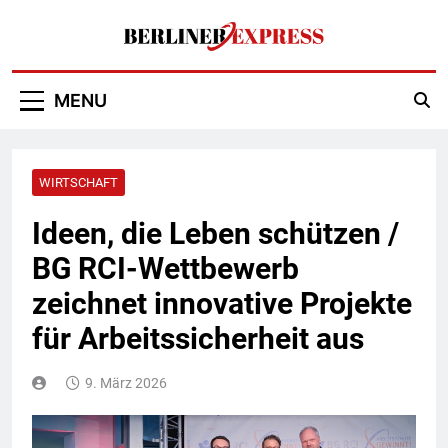
Skip
to
content
Berliner Express
MENU
WIRTSCHAFT
Ideen, die Leben schützen /
BG RCI-Wettbewerb
zeichnet innovative Projekte
für Arbeitssicherheit aus
9. März 2026