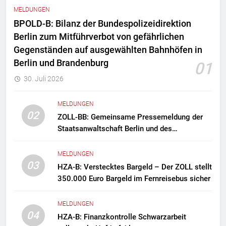
MELDUNGEN
BPOLD-B: Bilanz der Bundespolizeidirektion
Berlin zum Mitführverbot von gefährlichen
Gegenständen auf ausgewählten Bahnhöfen in
Berlin und Brandenburg
01
30. Juli 2026
MELDUNGEN
02
ZOLL-BB: Gemeinsame Pressemeldung der
Staatsanwaltschaft Berlin und des
Zollfahndungsamtes Berlin-Brandenburg
Zollfahndung hebt mutmaßliches
MELDUNGEN
Drogenlabor aus
03
HZA-B: Verstecktes Bargeld – Der ZOLL stellt
350.000 Euro Bargeld im Fernreisebus sicher
MELDUNGEN
04
HZA-B: Finanzkontrolle Schwarzarbeit