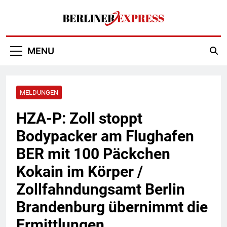
Skip
to
content
Berliner Express
MENU
MELDUNGEN
HZA-P: Zoll stoppt
Bodypacker am Flughafen
BER mit 100 Päckchen
Kokain im Körper /
Zollfahndungsamt Berlin
Brandenburg übernimmt die
Ermittlungen