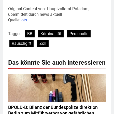
Original-Content von: Hauptzollamt Potsdam,
übermittelt durch news aktuell
Quelle:
ots
Tagged:
BB
Kriminalität
Personalie
Rauschgift
Zoll
Das könnte Sie auch interessieren
BPOLD-B: Bilanz der Bundespolizeidirektion
Berlin zum Mitführverbot von gefährlichen