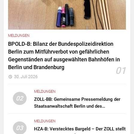
MELDUNGEN
BPOLD-B: Bilanz der Bundespolizeidirektion
Berlin zum Mitführverbot von gefährlichen
Gegenständen auf ausgewählten Bahnhöfen in
Berlin und Brandenburg
01
30. Juli 2026
MELDUNGEN
02
ZOLL-BB: Gemeinsame Pressemeldung der
Staatsanwaltschaft Berlin und des
Zollfahndungsamtes Berlin-Brandenburg
Zollfahndung hebt mutmaßliches
MELDUNGEN
Drogenlabor aus
03
HZA-B: Verstecktes Bargeld – Der ZOLL stellt