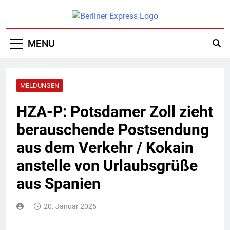
Skip
to
content
Berliner
MENU
Express
MELDUNGEN
HZA-P: Potsdamer Zoll zieht
berauschende Postsendung
aus dem Verkehr / Kokain
anstelle von Urlaubsgrüße
aus Spanien
20. Januar 2026