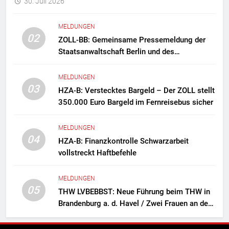
30. Juli 2026
MELDUNGEN
02
ZOLL-BB: Gemeinsame Pressemeldung der
Staatsanwaltschaft Berlin und des
Zollfahndungsamtes Berlin-Brandenburg
Zollfahndung hebt mutmaßliches
MELDUNGEN
Drogenlabor aus
03
HZA-B: Verstecktes Bargeld – Der ZOLL stellt
350.000 Euro Bargeld im Fernreisebus sicher
MELDUNGEN
04
HZA-B: Finanzkontrolle Schwarzarbeit
vollstreckt Haftbefehle
MELDUNGEN
05
THW LVBEBBST: Neue Führung beim THW in
Brandenburg a. d. Havel / Zwei Frauen an der
Spitze des Ortsverbands