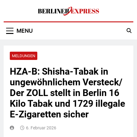
Skip
to
content
Berliner Express
MENU
MELDUNGEN
HZA-B: Shisha-Tabak in
ungewöhnlichem Versteck/
Der ZOLL stellt in Berlin 16
Kilo Tabak und 1729 illegale
E-Zigaretten sicher
6. Februar 2026