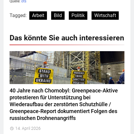
Quelle:
ots
Tagged:
Arbeit
Bild
Politik
Wirtschaft
Das könnte Sie auch interessieren
40 Jahre nach Chornobyl: Greenpeace-Aktive
protestieren für Unterstützung bei
Wiederaufbau der zerstörten Schutzhülle /
Greenpeace-Report dokumentiert Folgen des
russischen Drohnenangriffs
14. April 2026