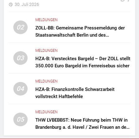
30. Juli 2026
MELDUNGEN
02
ZOLL-BB: Gemeinsame Pressemeldung der
Staatsanwaltschaft Berlin und des
Zollfahndungsamtes Berlin-Brandenburg
Zollfahndung hebt mutmaßliches
MELDUNGEN
Drogenlabor aus
03
HZA-B: Verstecktes Bargeld – Der ZOLL stellt
350.000 Euro Bargeld im Fernreisebus sicher
MELDUNGEN
04
HZA-B: Finanzkontrolle Schwarzarbeit
vollstreckt Haftbefehle
MELDUNGEN
05
THW LVBEBBST: Neue Führung beim THW in
Brandenburg a. d. Havel / Zwei Frauen an der
Spitze des Ortsverbands