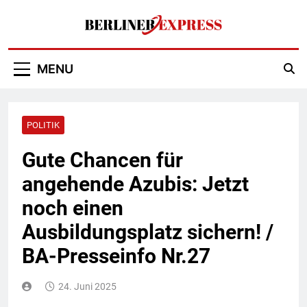
Skip
to
content
Berliner Express
MENU
POLITIK
Gute Chancen für
angehende Azubis: Jetzt
noch einen
Ausbildungsplatz sichern! /
BA-Presseinfo Nr.27
24. Juni 2025