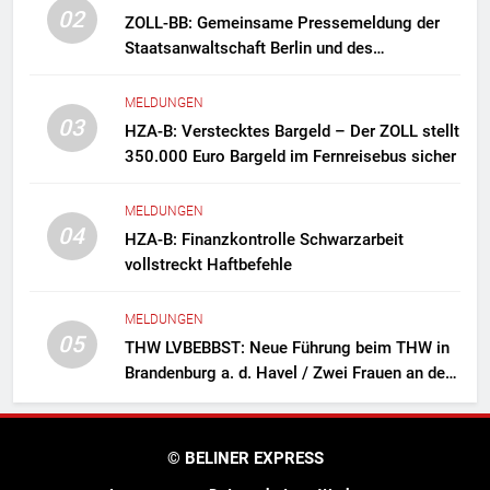
02
ZOLL-BB: Gemeinsame Pressemeldung der
Staatsanwaltschaft Berlin und des
Zollfahndungsamtes Berlin-Brandenburg
Zollfahndung hebt mutmaßliches
MELDUNGEN
Drogenlabor aus
03
HZA-B: Verstecktes Bargeld – Der ZOLL stellt
350.000 Euro Bargeld im Fernreisebus sicher
MELDUNGEN
04
HZA-B: Finanzkontrolle Schwarzarbeit
vollstreckt Haftbefehle
MELDUNGEN
05
THW LVBEBBST: Neue Führung beim THW in
Brandenburg a. d. Havel / Zwei Frauen an der
Spitze des Ortsverbands
© BELINER EXPRESS