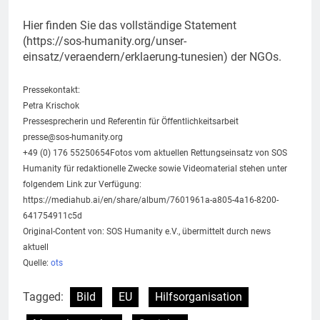
Hier finden Sie das vollständige Statement
(https://sos-humanity.org/unser-
einsatz/veraendern/erklaerung-tunesien) der NGOs.
Pressekontakt:
Petra Krischok
Pressesprecherin und Referentin für Öffentlichkeitsarbeit
presse@sos-humanity.org
+49 (0) 176 55250654Fotos vom aktuellen Rettungseinsatz von SOS
Humanity für redaktionelle Zwecke sowie Videomaterial stehen unter
folgendem Link zur Verfügung:
https://mediahub.ai/en/share/album/7601961a-a805-4a16-8200-
641754911c5d
Original-Content von: SOS Humanity e.V., übermittelt durch news
aktuell
Quelle:
ots
Tagged:
Bild
EU
Hilfsorganisation