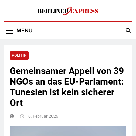
Skip
to
content
Berliner Express
MENU
POLITIK
Gemeinsamer Appell von 39
NGOs an das EU-Parlament:
Tunesien ist kein sicherer
Ort
10. Februar 2026