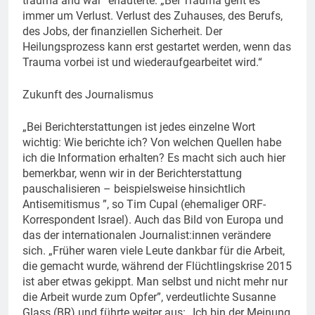
trauma and war“ erläuterte: „Bei Trauma geht es
immer um Verlust. Verlust des Zuhauses, des Berufs,
des Jobs, der finanziellen Sicherheit. Der
Heilungsprozess kann erst gestartet werden, wenn das
Trauma vorbei ist und wiederaufgearbeitet wird.“
Zukunft des Journalismus
„Bei Berichterstattungen ist jedes einzelne Wort
wichtig: Wie berichte ich? Von welchen Quellen habe
ich die Information erhalten? Es macht sich auch hier
bemerkbar, wenn wir in der Berichterstattung
pauschalisieren – beispielsweise hinsichtlich
Antisemitismus ”, so Tim Cupal (ehemaliger ORF-
Korrespondent Israel). Auch das Bild von Europa und
das der internationalen Journalist:innen verändere
sich. „Früher waren viele Leute dankbar für die Arbeit,
die gemacht wurde, während der Flüchtlingskrise 2015
ist aber etwas gekippt. Man selbst und nicht mehr nur
die Arbeit wurde zum Opfer”, verdeutlichte Susanne
Glass (BR) und führte weiter aus: „Ich bin der Meinung,