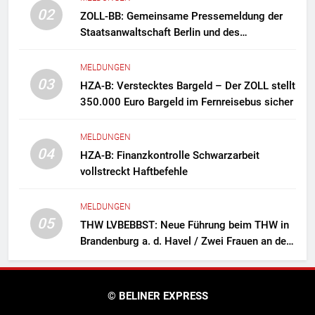
02
ZOLL-BB: Gemeinsame Pressemeldung der
Staatsanwaltschaft Berlin und des
Zollfahndungsamtes Berlin-Brandenburg
Zollfahndung hebt mutmaßliches
MELDUNGEN
Drogenlabor aus
03
HZA-B: Verstecktes Bargeld – Der ZOLL stellt
350.000 Euro Bargeld im Fernreisebus sicher
MELDUNGEN
04
HZA-B: Finanzkontrolle Schwarzarbeit
vollstreckt Haftbefehle
MELDUNGEN
05
THW LVBEBBST: Neue Führung beim THW in
Brandenburg a. d. Havel / Zwei Frauen an der
Spitze des Ortsverbands
© BELINER EXPRESS