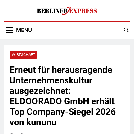
Skip
to
content
Berliner Express
MENU
WIRTSCHAFT
Erneut für herausragende
Unternehmenskultur
ausgezeichnet:
ELDOORADO GmbH erhält
Top Company-Siegel 2026
von kununu