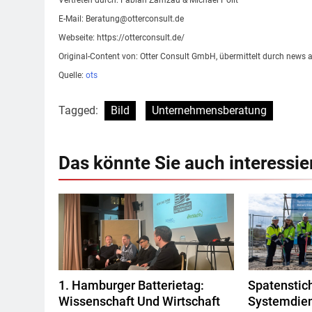
Vertreten durch: Fabian Zamzau & Michael Polit
E-Mail:
Beratung@otterconsult.de
Webseite: https://otterconsult.de/
Original-Content von: Otter Consult GmbH, übermittelt durch news a
Quelle:
ots
Tagged:
Bild
Unternehmensberatung
Das könnte Sie auch interessie
1. Hamburger Batterietag:
Spatenstic
Wissenschaft Und Wirtschaft
Systemdien