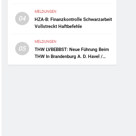
Fernreisebus Sicher
MELDUNGEN
04
HZA-B: Finanzkontrolle Schwarzarbeit
Vollstreckt Haftbefehle
MELDUNGEN
05
THW LVBEBBST: Neue Führung Beim
THW In Brandenburg A. D. Havel /
Zwei Frauen An Der Spitze Des
Ortsverbands