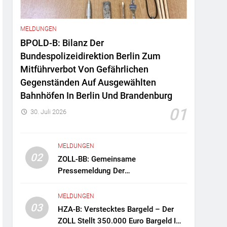
MELDUNGEN
BPOLD-B: Bilanz Der
Bundespolizeidirektion Berlin Zum
Mitführverbot Von Gefährlichen
Gegenständen Auf Ausgewählten
Bahnhöfen In Berlin Und Brandenburg
01
30. Juli 2026
MELDUNGEN
02
ZOLL-BB: Gemeinsame
Pressemeldung Der
Staatsanwaltschaft Berlin Und Des
Zollfahndungsamtes Berlin-
MELDUNGEN
Brandenburg Zollfahndung Hebt
03
HZA-B: Verstecktes Bargeld – Der
Mutmaßliches Drogenlabor Aus
ZOLL Stellt 350.000 Euro Bargeld Im