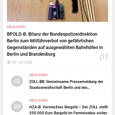
MELDUNGEN
BPOLD-B: Bilanz der Bundespolizeidirektion
Berlin zum Mitführverbot von gefährlichen
Gegenständen auf ausgewählten Bahnhöfen in
Berlin und Brandenburg
01
30. Juli 2026
MELDUNGEN
02
ZOLL-BB: Gemeinsame Pressemeldung der
Staatsanwaltschaft Berlin und des
Zollfahndungsamtes Berlin-Brandenburg
Zollfahndung hebt mutmaßliches
MELDUNGEN
Drogenlabor aus
03
HZA-B: Verstecktes Bargeld – Der ZOLL stellt
350.000 Euro Bargeld im Fernreisebus sicher