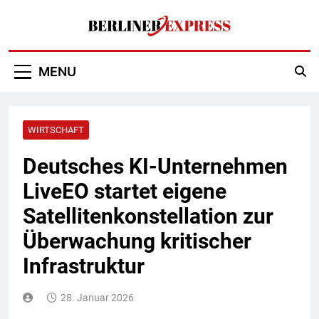
Skip
to
content
Berliner Express
MENU
WIRTSCHAFT
Deutsches KI-Unternehmen
LiveEO startet eigene
Satellitenkonstellation zur
Überwachung kritischer
Infrastruktur
28. Januar 2026