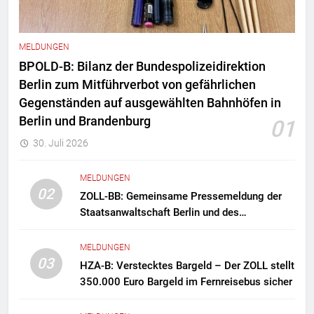
MELDUNGEN
BPOLD-B: Bilanz der Bundespolizeidirektion
Berlin zum Mitführverbot von gefährlichen
Gegenständen auf ausgewählten Bahnhöfen in
Berlin und Brandenburg
01
30. Juli 2026
MELDUNGEN
02
ZOLL-BB: Gemeinsame Pressemeldung der
Staatsanwaltschaft Berlin und des
Zollfahndungsamtes Berlin-Brandenburg
Zollfahndung hebt mutmaßliches
MELDUNGEN
Drogenlabor aus
03
HZA-B: Verstecktes Bargeld – Der ZOLL stellt
350.000 Euro Bargeld im Fernreisebus sicher