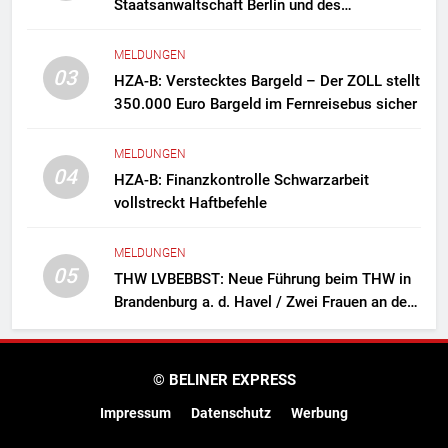
Staatsanwaltschaft Berlin und des
Zollfahndungsamtes Berlin-Brandenburg
Zollfahndung hebt mutmaßliches
MELDUNGEN
Drogenlabor aus
03
HZA-B: Verstecktes Bargeld – Der ZOLL stellt
350.000 Euro Bargeld im Fernreisebus sicher
MELDUNGEN
04
HZA-B: Finanzkontrolle Schwarzarbeit
vollstreckt Haftbefehle
MELDUNGEN
05
THW LVBEBBST: Neue Führung beim THW in
Brandenburg a. d. Havel / Zwei Frauen an der
Spitze des Ortsverbands
© BELINER EXPRESS
Impressum
Datenschutz
Werbung