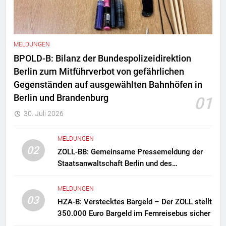
MELDUNGEN
BPOLD-B: Bilanz der Bundespolizeidirektion
Berlin zum Mitführverbot von gefährlichen
Gegenständen auf ausgewählten Bahnhöfen in
Berlin und Brandenburg
01
30. Juli 2026
MELDUNGEN
02
ZOLL-BB: Gemeinsame Pressemeldung der
Staatsanwaltschaft Berlin und des
Zollfahndungsamtes Berlin-Brandenburg
Zollfahndung hebt mutmaßliches
MELDUNGEN
Drogenlabor aus
03
HZA-B: Verstecktes Bargeld – Der ZOLL stellt
350.000 Euro Bargeld im Fernreisebus sicher