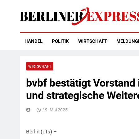
Skip
to
content
Berliner Express
HANDEL
POLITIK
WIRTSCHAFT
MELDUNG
WIRTSCHAFT
bvbf bestätigt Vorstand
und strategische Weite
19. Mai 2025
Berlin (ots) –