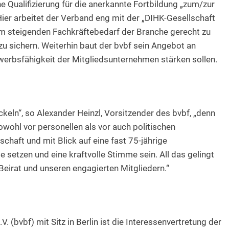
he Qualifizierung für die anerkannte Fortbildung „zum/zur
Hier arbeitet der Verband eng mit der „DIHK-Gesellschaft
dem steigenden Fachkräftebedarf der Branche gerecht zu
zu sichern. Weiterhin baut der bvbf sein Angebot an
erbsfähigkeit der Mitgliedsunternehmen stärken sollen.
ckeln“, so Alexander Heinzl, Vorsitzender des bvbf, „denn
wohl vor personellen als vor auch politischen
haft und mit Blick auf eine fast 75-jährige
 setzen und eine kraftvolle Stimme sein. All das gelingt
irat und unseren engagierten Mitgliedern.“
(bvbf) mit Sitz in Berlin ist die Interessenvertretung der