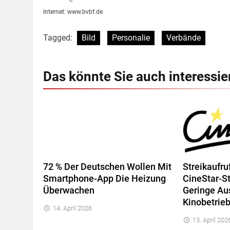
Internet: www.bvbf.de
Tagged:
Bild
Personalie
Verbände
Das könnte Sie auch interessie
72 % Der Deutschen Wollen Mit
Streikaufru
Smartphone-App Die Heizung
CineStar-S
Überwachen
Geringe Au
Kinobetrie
14. April 2026
13. April 202