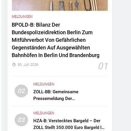
MELDUNGEN
BPOLD-B: Bilanz Der
Bundespolizeidirektion Berlin Zum
Mitführverbot Von Gefährlichen
Gegenständen Auf Ausgewählten
Bahnhöfen In Berlin Und Brandenburg
01
30. Juli 2026
MELDUNGEN
02
ZOLL-BB: Gemeinsame
Pressemeldung Der
Staatsanwaltschaft Berlin Und Des
Zollfahndungsamtes Berlin-
MELDUNGEN
Brandenburg Zollfahndung Hebt
03
HZA-B: Verstecktes Bargeld – Der
Mutmaßliches Drogenlabor Aus
ZOLL Stellt 350.000 Euro Bargeld Im