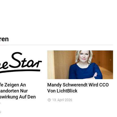
ren
fe Zeigen An
Mandy Schwerendt Wird CCO
tandorten Nur
Von LichtBlick
swirkung Auf Den
13. April 2026
b
6