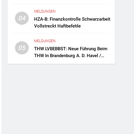
Fernreisebus Sicher
MELDUNGEN
04
HZA-B: Finanzkontrolle Schwarzarbeit
Vollstreckt Haftbefehle
MELDUNGEN
05
THW LVBEBBST: Neue Führung Beim
THW In Brandenburg A. D. Havel /
Zwei Frauen An Der Spitze Des
Ortsverbands