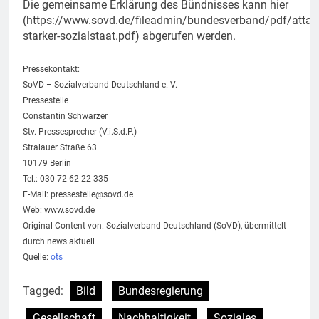
Die gemeinsame Erklärung des Bündnisses kann hier
(https://www.sovd.de/fileadmin/bundesverband/pdf/attac
starker-sozialstaat.pdf) abgerufen werden.
Pressekontakt:
SoVD – Sozialverband Deutschland e. V.
Pressestelle
Constantin Schwarzer
Stv. Pressesprecher (V.i.S.d.P.)
Stralauer Straße 63
10179 Berlin
Tel.: 030 72 62 22-335
E-Mail:
pressestelle@sovd.de
Web: www.sovd.de
Original-Content von: Sozialverband Deutschland (SoVD), übermittelt
durch news aktuell
Quelle:
ots
Tagged:
Bild
Bundesregierung
Gesellschaft
Nachhaltigkeit
Soziales