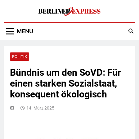
Skip
to
content
Berliner Express
MENU
POLITIK
Bündnis um den SoVD: Für
einen starken Sozialstaat,
konsequent ökologisch
14. März 2025