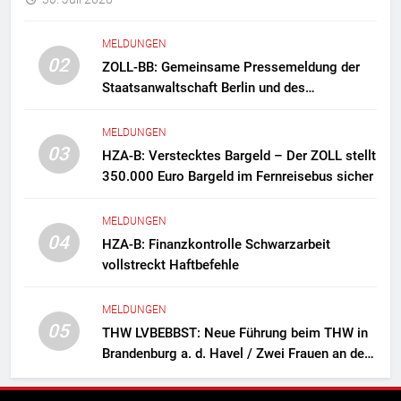
MELDUNGEN
02
ZOLL-BB: Gemeinsame Pressemeldung der
Staatsanwaltschaft Berlin und des
Zollfahndungsamtes Berlin-Brandenburg
Zollfahndung hebt mutmaßliches
MELDUNGEN
Drogenlabor aus
03
HZA-B: Verstecktes Bargeld – Der ZOLL stellt
350.000 Euro Bargeld im Fernreisebus sicher
MELDUNGEN
04
HZA-B: Finanzkontrolle Schwarzarbeit
vollstreckt Haftbefehle
MELDUNGEN
05
THW LVBEBBST: Neue Führung beim THW in
Brandenburg a. d. Havel / Zwei Frauen an der
Spitze des Ortsverbands