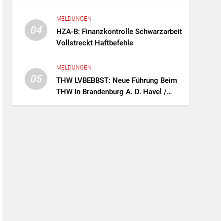
Fernreisebus Sicher
MELDUNGEN
04
HZA-B: Finanzkontrolle Schwarzarbeit
Vollstreckt Haftbefehle
MELDUNGEN
05
THW LVBEBBST: Neue Führung Beim
THW In Brandenburg A. D. Havel /
Zwei Frauen An Der Spitze Des
Ortsverbands