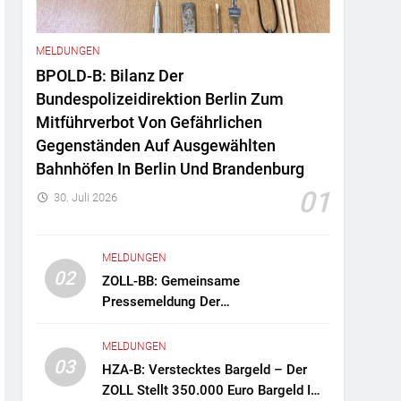
MELDUNGEN
BPOLD-B: Bilanz Der
Bundespolizeidirektion Berlin Zum
Mitführverbot Von Gefährlichen
Gegenständen Auf Ausgewählten
Bahnhöfen In Berlin Und Brandenburg
01
30. Juli 2026
MELDUNGEN
02
ZOLL-BB: Gemeinsame
Pressemeldung Der
Staatsanwaltschaft Berlin Und Des
Zollfahndungsamtes Berlin-
MELDUNGEN
Brandenburg Zollfahndung Hebt
03
HZA-B: Verstecktes Bargeld – Der
Mutmaßliches Drogenlabor Aus
ZOLL Stellt 350.000 Euro Bargeld Im