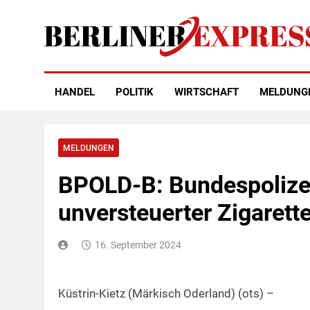
Skip
to
content
Berliner Express
HANDEL
POLITIK
WIRTSCHAFT
MELDUNG
MELDUNGEN
BPOLD-B: Bundespolizei
unversteuerter Zigarett
16. September 2024
Küstrin-Kietz (Märkisch Oderland) (ots) –