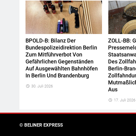
BPOLD-B: Bilanz Der
ZOLL-BB: 
Bundespolizeidirektion Berlin
Pressemel
Zum Mitführverbot Von
Staatsanwa
Gefährlichen Gegenständen
Des Zollf
Auf Ausgewählten Bahnhöfen
Berlin-Bra
In Berlin Und Brandenburg
Zollfahndu
Mutmaßlic
30. Juli 2026
Aus
17. Juli 2026
© BELINER EXPRESS