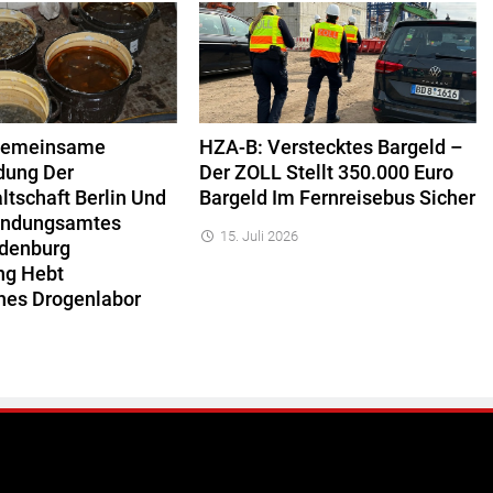
Gemeinsame
HZA-B: Verstecktes Bargeld –
dung Der
Der ZOLL Stellt 350.000 Euro
ltschaft Berlin Und
Bargeld Im Fernreisebus Sicher
ahndungsamtes
15. Juli 2026
ndenburg
ng Hebt
hes Drogenlabor