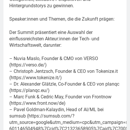
Hintergrundstorys zu gewinnen.
Speaker:innen und Themen, die die Zukunft prägen:
Der Summit präsentiert eine Auswahl der
einflussreichsten Akteur:innen der Tech- und
Wirtschaftswelt, darunter:
– Nuvia Maslo, Founder & CMO von VERSO
(https://verso.de/)
– Christoph Jentzsch, Founder & CEO von Tokenize.it
(https://www.tokenize.it/)
– Dr. Alexander Glätzle, Co-Founder & CEO von planqc
(https://planqc.eu/)
– Marc Funk & Cedric May, Founder von Frontnow
(https://www.front.now/de)
– Pavel Goldman-Kalaydin, Head of AI/ML bei
sumsub (https://sumsub.com/?
utm_source=google&utm_medium=cpc&utm_campaign=sem
601146504948%7Ccid%7C21323658905%7Caid%7C700512