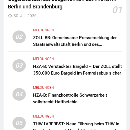
Berlin und Brandenburg
01
30. Juli 2026
MELDUNGEN
02
ZOLL-BB: Gemeinsame Pressemeldung der
Staatsanwaltschaft Berlin und des
Zollfahndungsamtes Berlin-Brandenburg
Zollfahndung hebt mutmaßliches
MELDUNGEN
Drogenlabor aus
03
HZA-B: Verstecktes Bargeld – Der ZOLL stellt
350.000 Euro Bargeld im Fernreisebus sicher
MELDUNGEN
04
HZA-B: Finanzkontrolle Schwarzarbeit
vollstreckt Haftbefehle
MELDUNGEN
05
THW LVBEBBST: Neue Führung beim THW in