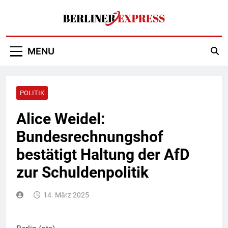
Skip
to
content
Berliner Express
MENU
POLITIK
Alice Weidel:
Bundesrechnungshof
bestätigt Haltung der AfD
zur Schuldenpolitik
14. März 2025