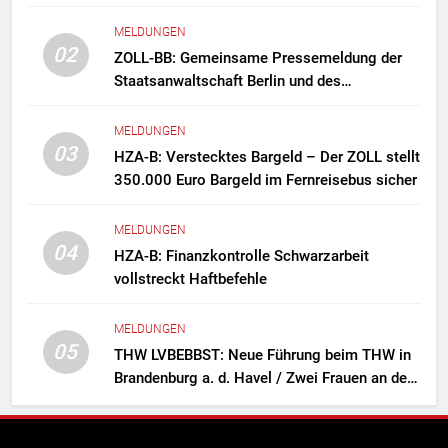
MELDUNGEN
02
ZOLL-BB: Gemeinsame Pressemeldung der
Staatsanwaltschaft Berlin und des
Zollfahndungsamtes Berlin-Brandenburg
Zollfahndung hebt mutmaßliches
MELDUNGEN
Drogenlabor aus
03
HZA-B: Verstecktes Bargeld – Der ZOLL stellt
350.000 Euro Bargeld im Fernreisebus sicher
MELDUNGEN
04
HZA-B: Finanzkontrolle Schwarzarbeit
vollstreckt Haftbefehle
MELDUNGEN
05
THW LVBEBBST: Neue Führung beim THW in
Brandenburg a. d. Havel / Zwei Frauen an der
Spitze des Ortsverbands