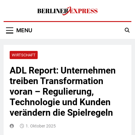
Skip
to
content
Berliner Express
MENU
WIRTSCHAFT
ADL Report: Unternehmen
treiben Transformation
voran – Regulierung,
Technologie und Kunden
verändern die Spielregeln
1. Oktober 2025