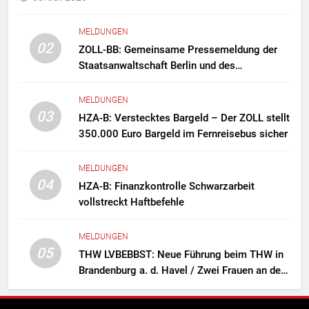
MELDUNGEN
02
ZOLL-BB: Gemeinsame Pressemeldung der
Staatsanwaltschaft Berlin und des
Zollfahndungsamtes Berlin-Brandenburg
Zollfahndung hebt mutmaßliches
MELDUNGEN
Drogenlabor aus
03
HZA-B: Verstecktes Bargeld – Der ZOLL stellt
350.000 Euro Bargeld im Fernreisebus sicher
MELDUNGEN
04
HZA-B: Finanzkontrolle Schwarzarbeit
vollstreckt Haftbefehle
MELDUNGEN
05
THW LVBEBBST: Neue Führung beim THW in
Brandenburg a. d. Havel / Zwei Frauen an der
Spitze des Ortsverbands