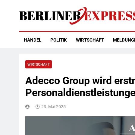
Skip
to
content
Berliner Express
HANDEL
POLITIK
WIRTSCHAFT
MELDUNG
WIRTSCHAFT
Adecco Group wird erstm
Personaldienstleistung
23. Mai 2025