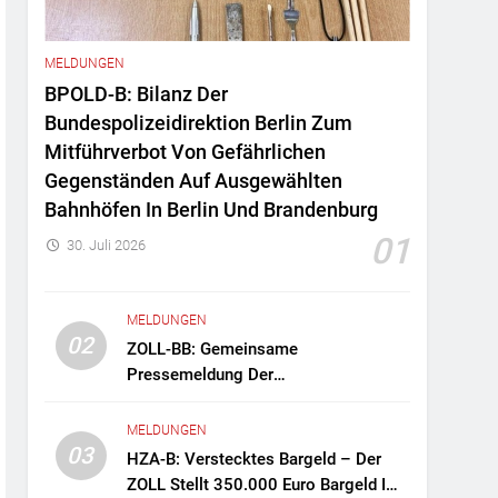
MELDUNGEN
BPOLD-B: Bilanz Der
Bundespolizeidirektion Berlin Zum
Mitführverbot Von Gefährlichen
Gegenständen Auf Ausgewählten
Bahnhöfen In Berlin Und Brandenburg
01
30. Juli 2026
MELDUNGEN
02
ZOLL-BB: Gemeinsame
Pressemeldung Der
Staatsanwaltschaft Berlin Und Des
Zollfahndungsamtes Berlin-
MELDUNGEN
Brandenburg Zollfahndung Hebt
03
HZA-B: Verstecktes Bargeld – Der
Mutmaßliches Drogenlabor Aus
ZOLL Stellt 350.000 Euro Bargeld Im