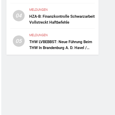
Fernreisebus Sicher
MELDUNGEN
04
HZA-B: Finanzkontrolle Schwarzarbeit
Vollstreckt Haftbefehle
MELDUNGEN
05
THW LVBEBBST: Neue Führung Beim
THW In Brandenburg A. D. Havel /
Zwei Frauen An Der Spitze Des
Ortsverbands