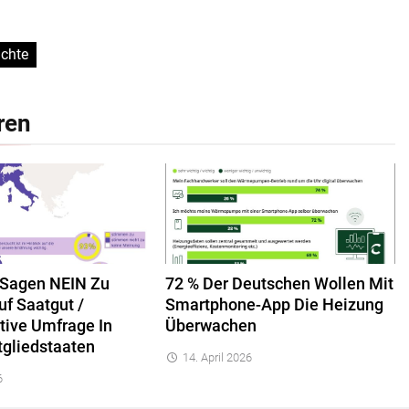
ichte
ren
 Sagen NEIN Zu
72 % Der Deutschen Wollen Mit
uf Saatgut /
Smartphone-App Die Heizung
tive Umfrage In
Überwachen
tgliedstaaten
14. April 2026
6