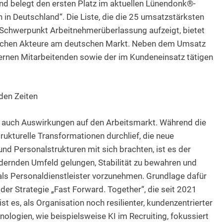
und belegt den ersten Platz im aktuellen Lünendonk®-
in Deutschland“. Die Liste, die die 25 umsatzstärksten
 Schwerpunkt Arbeitnehmerüberlassung aufzeigt, bietet
lichen Akteure am deutschen Markt. Neben dem Umsatz
ternen Mitarbeitenden sowie der im Kundeneinsatz tätigen
den Zeiten
te auch Auswirkungen auf den Arbeitsmarkt. Während die
rukturelle Transformationen durchlief, die neue
d Personalstrukturen mit sich brachten, ist es der
ernden Umfeld gelungen, Stabilität zu bewahren und
als Personaldienstleister vorzunehmen. Grundlage dafür
r Strategie „Fast Forward. Together“, die seit 2021
st es, als Organisation noch resilienter, kundenzentrierter
nologien, wie beispielsweise KI im Recruiting, fokussiert