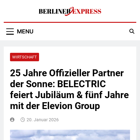
Skip
to
content
Berliner Express
MENU
WIRTSCHAFT
25 Jahre Offizieller Partner
der Sonne: BELECTRIC
feiert Jubiläum & fünf Jahre
mit der Elevion Group
20. Januar 2026