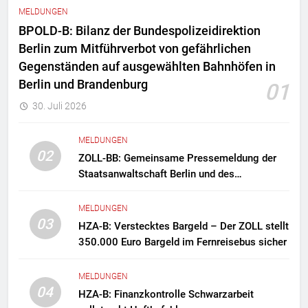
MELDUNGEN
BPOLD-B: Bilanz der Bundespolizeidirektion
Berlin zum Mitführverbot von gefährlichen
Gegenständen auf ausgewählten Bahnhöfen in
Berlin und Brandenburg
01
30. Juli 2026
MELDUNGEN
02
ZOLL-BB: Gemeinsame Pressemeldung der
Staatsanwaltschaft Berlin und des
Zollfahndungsamtes Berlin-Brandenburg
Zollfahndung hebt mutmaßliches
MELDUNGEN
Drogenlabor aus
03
HZA-B: Verstecktes Bargeld – Der ZOLL stellt
350.000 Euro Bargeld im Fernreisebus sicher
MELDUNGEN
04
HZA-B: Finanzkontrolle Schwarzarbeit