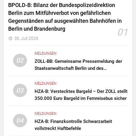
BPOLD-B: Bilanz der Bundespolizeidirektion
Berlin zum Mitführverbot von gefährlichen
Gegenständen auf ausgewählten Bahnhöfen in
Berlin und Brandenburg
01
30. Juli 2026
MELDUNGEN
02
ZOLL-BB: Gemeinsame Pressemeldung der
Staatsanwaltschaft Berlin und des
Zollfahndungsamtes Berlin-Brandenburg
Zollfahndung hebt mutmaßliches
MELDUNGEN
Drogenlabor aus
03
HZA-B: Verstecktes Bargeld – Der ZOLL stellt
350.000 Euro Bargeld im Fernreisebus sicher
MELDUNGEN
04
HZA-B: Finanzkontrolle Schwarzarbeit
vollstreckt Haftbefehle