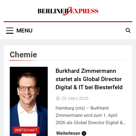
Skip
to
content
Berliner Express
MENU
Chemie
Burkhard Zimmermann
startet als Global Director
Digital & IT bei Biesterfeld
20. März 2026
Hamburg (ots) – Burkhard
Zimmermann wird zum 1. April
2026 als Global Director Digital &…
WIRTSCHAFT
Weiterlesen