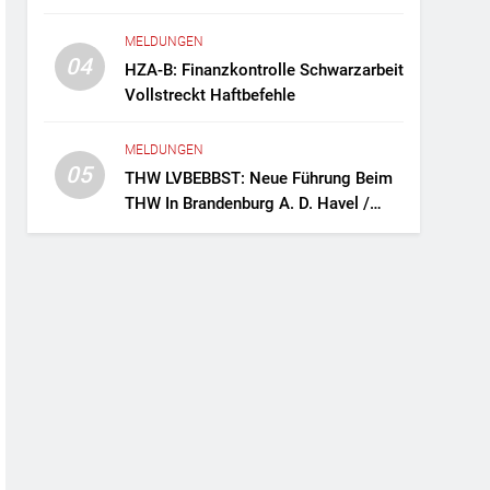
Fernreisebus Sicher
MELDUNGEN
04
HZA-B: Finanzkontrolle Schwarzarbeit
Vollstreckt Haftbefehle
MELDUNGEN
05
THW LVBEBBST: Neue Führung Beim
THW In Brandenburg A. D. Havel /
Zwei Frauen An Der Spitze Des
Ortsverbands