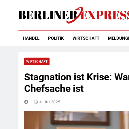
Skip
to
content
Berliner Express
HANDEL
POLITIK
WIRTSCHAFT
MELDUNG
WIRTSCHAFT
Stagnation ist Krise: 
Chefsache ist
4. Juli 2025