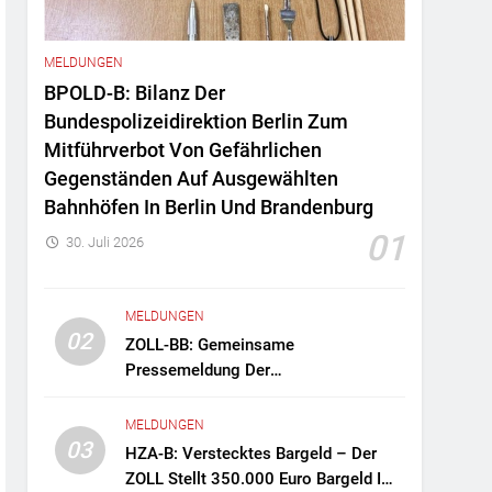
MELDUNGEN
BPOLD-B: Bilanz Der
Bundespolizeidirektion Berlin Zum
Mitführverbot Von Gefährlichen
Gegenständen Auf Ausgewählten
Bahnhöfen In Berlin Und Brandenburg
01
30. Juli 2026
MELDUNGEN
02
ZOLL-BB: Gemeinsame
Pressemeldung Der
Staatsanwaltschaft Berlin Und Des
Zollfahndungsamtes Berlin-
MELDUNGEN
Brandenburg Zollfahndung Hebt
03
HZA-B: Verstecktes Bargeld – Der
Mutmaßliches Drogenlabor Aus
ZOLL Stellt 350.000 Euro Bargeld Im