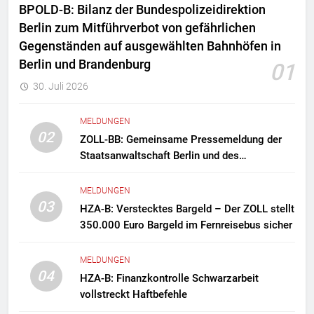
BPOLD-B: Bilanz der Bundespolizeidirektion
Berlin zum Mitführverbot von gefährlichen
Gegenständen auf ausgewählten Bahnhöfen in
Berlin und Brandenburg
01
30. Juli 2026
MELDUNGEN
02
ZOLL-BB: Gemeinsame Pressemeldung der
Staatsanwaltschaft Berlin und des
Zollfahndungsamtes Berlin-Brandenburg
Zollfahndung hebt mutmaßliches
MELDUNGEN
Drogenlabor aus
03
HZA-B: Verstecktes Bargeld – Der ZOLL stellt
350.000 Euro Bargeld im Fernreisebus sicher
MELDUNGEN
04
HZA-B: Finanzkontrolle Schwarzarbeit
vollstreckt Haftbefehle