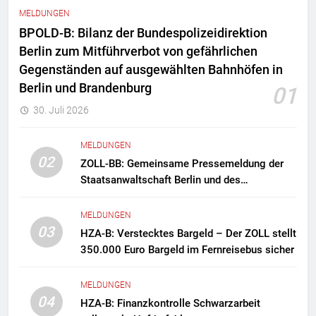
MELDUNGEN
BPOLD-B: Bilanz der Bundespolizeidirektion
Berlin zum Mitführverbot von gefährlichen
Gegenständen auf ausgewählten Bahnhöfen in
Berlin und Brandenburg
01
30. Juli 2026
MELDUNGEN
02
ZOLL-BB: Gemeinsame Pressemeldung der
Staatsanwaltschaft Berlin und des
Zollfahndungsamtes Berlin-Brandenburg
Zollfahndung hebt mutmaßliches
MELDUNGEN
Drogenlabor aus
03
HZA-B: Verstecktes Bargeld – Der ZOLL stellt
350.000 Euro Bargeld im Fernreisebus sicher
MELDUNGEN
04
HZA-B: Finanzkontrolle Schwarzarbeit