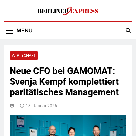
Skip
to
content
Berliner Express
MENU
WIRTSCHAFT
Neue CFO bei GAMOMAT:
Svenja Kempf komplettiert
paritätisches Management
13. Januar 2026