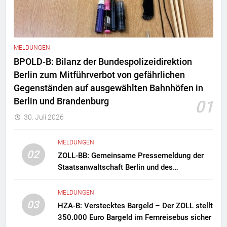
MELDUNGEN
BPOLD-B: Bilanz der Bundespolizeidirektion
Berlin zum Mitführverbot von gefährlichen
Gegenständen auf ausgewählten Bahnhöfen in
Berlin und Brandenburg
01
30. Juli 2026
MELDUNGEN
02
ZOLL-BB: Gemeinsame Pressemeldung der
Staatsanwaltschaft Berlin und des
Zollfahndungsamtes Berlin-Brandenburg
Zollfahndung hebt mutmaßliches
MELDUNGEN
Drogenlabor aus
03
HZA-B: Verstecktes Bargeld – Der ZOLL stellt
350.000 Euro Bargeld im Fernreisebus sicher