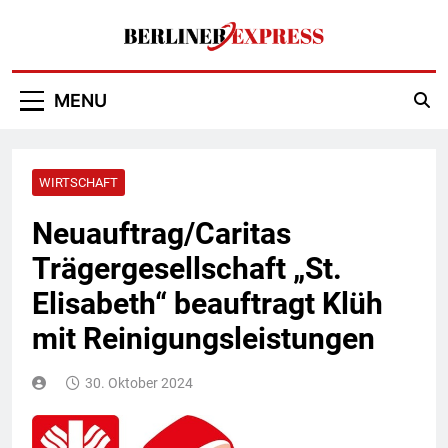
Skip
to
content
Berliner Express
MENU
WIRTSCHAFT
Neuauftrag/Caritas
Trägergesellschaft „St.
Elisabeth“ beauftragt Klüh
mit Reinigungsleistungen
30. Oktober 2024