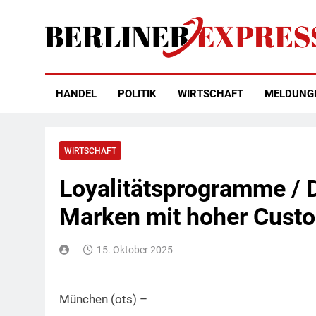
Skip
to
content
Berliner Express
HANDEL
POLITIK
WIRTSCHAFT
MELDUNG
WIRTSCHAFT
Loyalitätsprogramme / 
Marken mit hoher Cust
15. Oktober 2025
München (ots) –