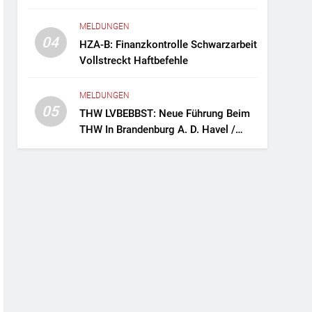
Fernreisebus Sicher
MELDUNGEN
04
HZA-B: Finanzkontrolle Schwarzarbeit
Vollstreckt Haftbefehle
MELDUNGEN
05
THW LVBEBBST: Neue Führung Beim
THW In Brandenburg A. D. Havel /
Zwei Frauen An Der Spitze Des
Ortsverbands