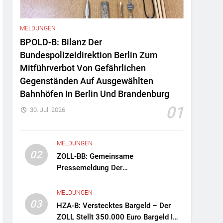
MELDUNGEN
BPOLD-B: Bilanz Der
Bundespolizeidirektion Berlin Zum
Mitführverbot Von Gefährlichen
Gegenständen Auf Ausgewählten
Bahnhöfen In Berlin Und Brandenburg
01
30. Juli 2026
MELDUNGEN
02
ZOLL-BB: Gemeinsame
Pressemeldung Der
Staatsanwaltschaft Berlin Und Des
Zollfahndungsamtes Berlin-
MELDUNGEN
Brandenburg Zollfahndung Hebt
03
HZA-B: Verstecktes Bargeld – Der
Mutmaßliches Drogenlabor Aus
ZOLL Stellt 350.000 Euro Bargeld Im