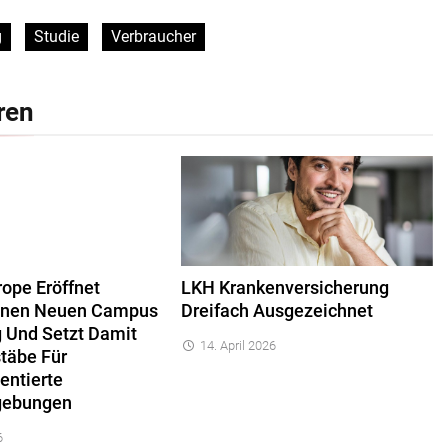
g
Studie
Verbraucher
ren
ope Eröffnet
LKH Krankenversicherung
Seinen Neuen Campus
Dreifach Ausgezeichnet
 Und Setzt Damit
14. April 2026
täbe Für
entierte
gebungen
6