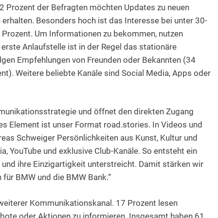
 62 Prozent der Befragten möchten Updates zu neuen
erhalten. Besonders hoch ist das Interesse bei unter 30-
72 Prozent. Um Informationen zu bekommen, nutzen
ste Anlaufstelle ist in der Regel das stationäre
folgen Empfehlungen von Freunden oder Bekannten (34
). Weitere beliebte Kanäle sind Social Media, Apps oder
mmunikationsstrategie und öffnet den direkten Zugang
es Element ist unser Format road.stories. In Videos und
eas Schweiger Persönlichkeiten aus Kunst, Kultur und
ia, YouTube und exklusive Club-Kanäle. So entsteht ein
nd ihre Einzigartigkeit unterstreicht. Damit stärken wir
n für BMW und die BMW Bank.“
 weiterer Kommunikationskanal. 17 Prozent lesen
ebote oder Aktionen zu informieren. Insgesamt haben 61