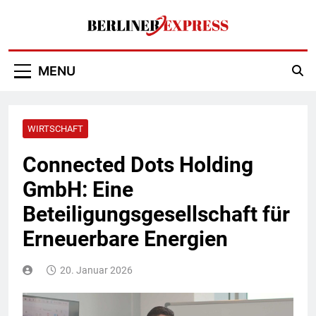
Skip
to
content
Berliner Express
MENU
WIRTSCHAFT
Connected Dots Holding
GmbH: Eine
Beteiligungsgesellschaft für
Erneuerbare Energien
20. Januar 2026