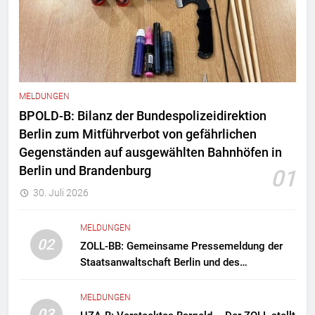
MELDUNGEN
BPOLD-B: Bilanz der Bundespolizeidirektion
Berlin zum Mitführverbot von gefährlichen
Gegenständen auf ausgewählten Bahnhöfen in
Berlin und Brandenburg
01
30. Juli 2026
MELDUNGEN
02
ZOLL-BB: Gemeinsame Pressemeldung der
Staatsanwaltschaft Berlin und des
Zollfahndungsamtes Berlin-Brandenburg
Zollfahndung hebt mutmaßliches
MELDUNGEN
Drogenlabor aus
03