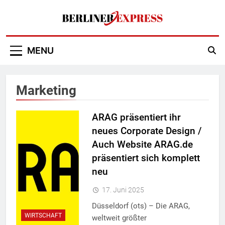
Skip
to
content
Berliner Express
MENU
Marketing
ARAG präsentiert ihr
neues Corporate Design /
Auch Website ARAG.de
präsentiert sich komplett
neu
17. Juni 2025
Düsseldorf (ots) – Die ARAG,
WIRTSCHAFT
weltweit größter