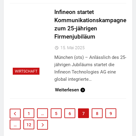
Infineon startet
Kommunikationskampagne
zum 25-jährigen
Firmenjubiläum
15. Mai 2025
München (ots) – Anlässlich des 25-
jährigen Jubiläums startet die
Infineon Technologies AG eine
WIRTSCHAFT
global integrierte…
Weiterlesen
1
…
5
6
7
8
9
…
12