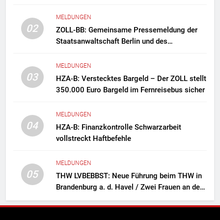
MELDUNGEN
02
ZOLL-BB: Gemeinsame Pressemeldung der
Staatsanwaltschaft Berlin und des
Zollfahndungsamtes Berlin-Brandenburg
Zollfahndung hebt mutmaßliches
MELDUNGEN
Drogenlabor aus
03
HZA-B: Verstecktes Bargeld – Der ZOLL stellt
350.000 Euro Bargeld im Fernreisebus sicher
MELDUNGEN
04
HZA-B: Finanzkontrolle Schwarzarbeit
vollstreckt Haftbefehle
MELDUNGEN
05
THW LVBEBBST: Neue Führung beim THW in
Brandenburg a. d. Havel / Zwei Frauen an der
Spitze des Ortsverbands